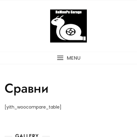
Skip
to
content
MENU
Сравни
[yith_woocompare_table]
GALLERY