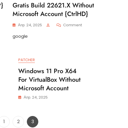
}
Gratis Build 22621.x Without
Microsoft Account {CtrlHD}
On
Апр. 24, 2025
Comment
Windows
google
10
PRO
To
USB
Drive
PATCHER
Gratis
Windows 11 Pro X64
Build
22621.x
For VirtualBox Without
Without
Microsoft Account
Microsoft
Account
Апр. 24, 2025
{CtrlHD}
Разделяне
Page
Page
Page
1
2
3