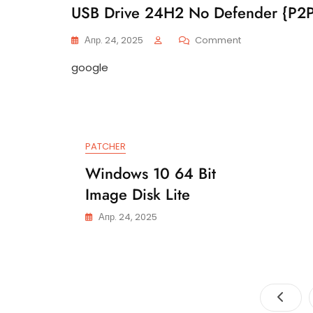
USB Drive 24H2 No Defender {P2P
On
Апр. 24, 2025
Comment
Windows
google
11
X64
With
Activator
To
USB
PATCHER
Drive
24H2
Windows 10 64 Bit
No
Image Disk Lite
Defender
{P2P}
Апр. 24, 2025