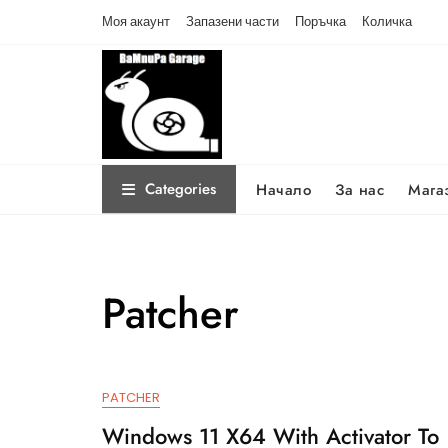
Skip
Моя акаунт
Запазени части
Поръчка
Количка
to
content
Categories
Начало
За нас
Мага
Patcher
PATCHER
Windows 11 X64 With Activator To