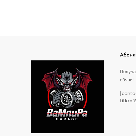
Абонир
Получа
обяви!
[conta
title="