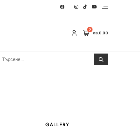
0
лв.0.00
ърсене
:
GALLERY